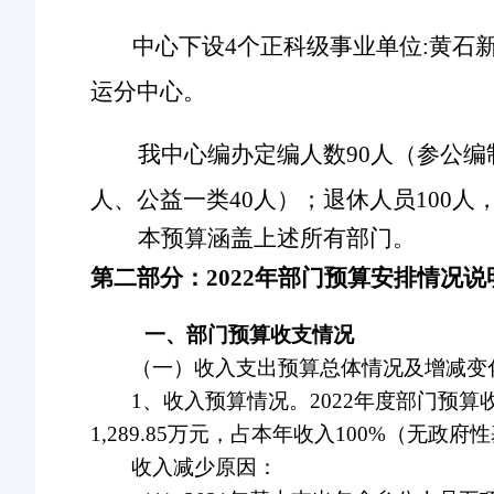
中心下设4个正科级事业单位:黄
运分中心。
我中心编办定编人数90人（参公编制
人、公益一类
40
人）；退休人员
100
人
本预算涵盖上述所有部门。
第二部分：
202
2
年部门预算安排情况说
一、部门预算收支情况
（一）收入支出预算总体情况及增减变
1、
收入预算情况。
2022
年度部门预算收
1,289.85万元，占本年收入100%（无
收入减少原因：