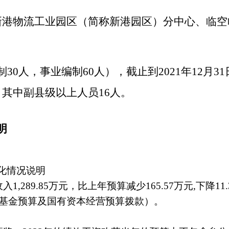
石新港物流工业园区（简称新港园区）分中心、临
30人，事业编制60人），截止到202
1
年12月3
，其中副县级以上人员16人。
明
化情况说明
入1,
289.85
万元，比上年预算减少
165.57万元
,下降1
政府性基金预算及国有资本经营预算拨款）
。